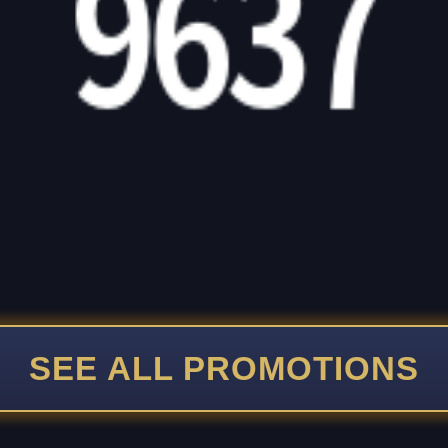
SEE ALL PROMOTIONS