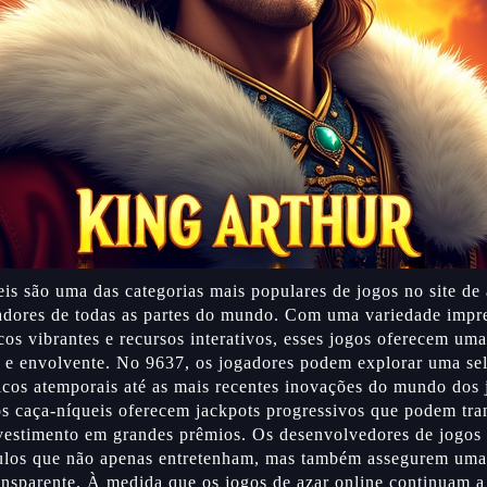
is são uma das categorias mais populares de jogos no site de
adores de todas as partes do mundo. Com uma variedade impr
cos vibrantes e recursos interativos, esses jogos oferecem um
 e envolvente. No 9637, os jogadores podem explorar uma sel
icos atemporais até as mais recentes inovações do mundo dos
os caça-níqueis oferecem jackpots progressivos que podem tr
estimento em grandes prêmios. Os desenvolvedores de jogos
ítulos que não apenas entretenham, mas também assegurem uma
ransparente. À medida que os jogos de azar online continuam a 