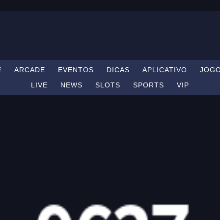
E
ARCADE
EVENTOS
DICAS
APLICATIVO
JOG
LIVE
NEWS
SLOTS
SPORTS
VIP