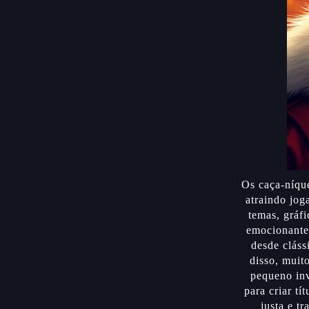
Os caça-níque
atraindo jog
temas, gráfi
emocionante
desde cláss
disso, muit
pequeno inv
para criar t
justa e t