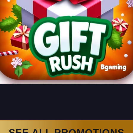
SEE ALL PROMOTIONS