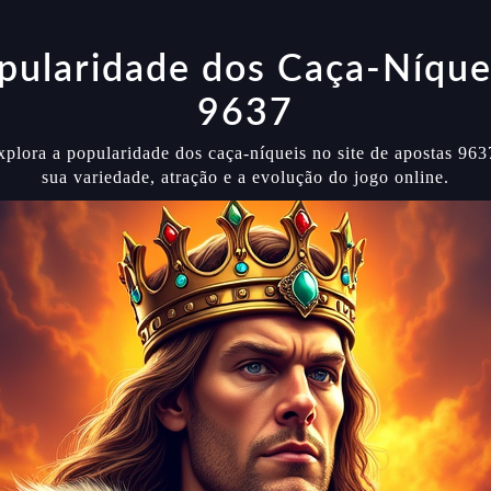
pularidade dos Caça-Níque
9637
explora a popularidade dos caça-níqueis no site de apostas 963
sua variedade, atração e a evolução do jogo online.